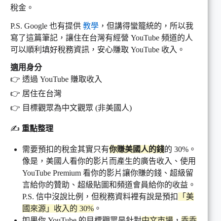
稅金。
P.S. Google 也有提供
教學
，但講得蠻籠統的，所以我
寫了這篇筆記，讓住在台灣有經營 YouTube 頻道的人
可以順利填好稅務資訊，安心賺取 YouTube 收入。
適用身分
👉 透過 YouTube 賺取收入
👉 居住在台灣
👉 目標觀眾為中文觀眾 (非美國人)
✍️
重點整理
需要預扣的稅金其實只有
你賺美國人的錢
的 30%。
像是，美國人看你的影片而產生的廣告收入、使用
YouTube Premium 看你的影片讓你賺的錢、超級留
言給你的贊助、超級貼圖和頻道會員給你的收益。
P.S. 信中沒說比例，但稅務資料裡有說是預扣
「美
國來源」收入的 30%
。
如果你 YouTube 的目標觀眾是針對
中文市場
，
乖乖