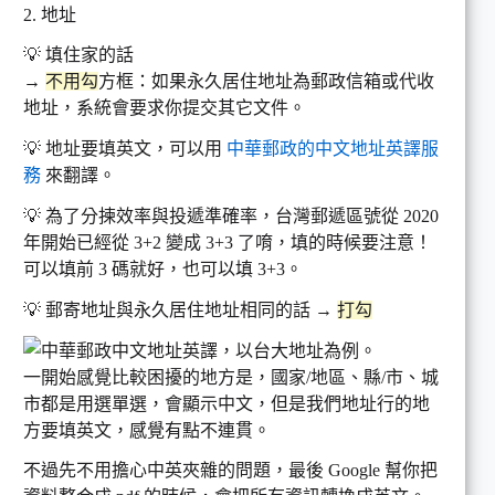
2. 地址
💡 填住家的話
→
不用勾
方框：如果永久居住地址為郵政信箱或代收
地址，系統會要求你提交其它文件。
💡 地址要填英文，可以用
中華郵政的中文地址英譯服
務
來翻譯。
💡 為了分揀效率與投遞準確率，台灣郵遞區號從 2020
年開始已經從 3+2 變成 3+3 了唷，填的時候要注意！
可以填前 3 碼就好，也可以填 3+3。
💡 郵寄地址與永久居住地址相同的話 →
打勾
一開始感覺比較困擾的地方是，國家/地區、縣/市、城
市都是用選單選，會顯示中文，但是我們地址行的地
方要填英文，感覺有點不連貫。
不過先不用擔心中英夾雜的問題，最後 Google 幫你把