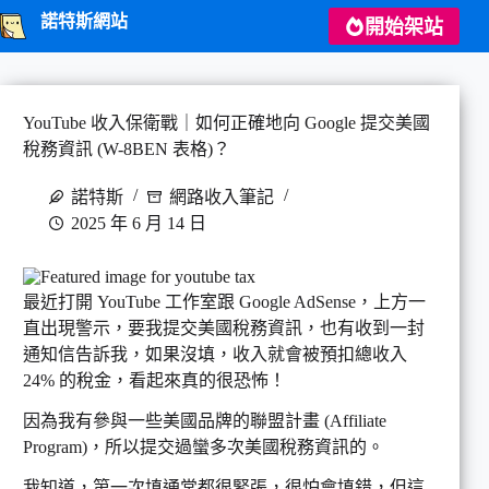
跳
諾特斯網站
開始架站
至
主
要
內
YouTube 收入保衛戰｜如何正確地向 Google 提交美國
容
稅務資訊 (W-8BEN 表格)？
諾特斯
網路收入筆記
2025 年 6 月 14 日
最近打開 YouTube 工作室跟 Google AdSense，上方一
直出現警示，要我提交美國稅務資訊，也有收到一封
通知信告訴我，如果沒填，收入就會被預扣總收入
24% 的稅金，看起來真的很恐怖！
因為我有參與一些美國品牌的聯盟計畫 (Affiliate
Program)，所以提交過蠻多次美國稅務資訊的。
我知道，第一次填通常都很緊張，很怕會填錯，但這