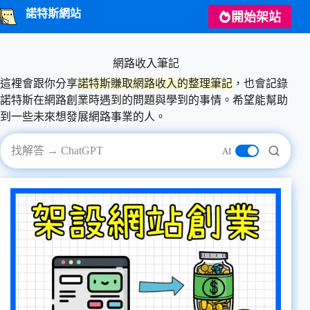
跳
諾特斯網站
開始架站
至
主
要
網路收入筆記
內
這裡會跟你分享
諾特斯賺取網路收入的整理筆記
，也會記錄
容
諾特斯在網路創業時遇到的問題與學到的事情。希望能幫助
到一些未來想發展網路事業的人。
AI