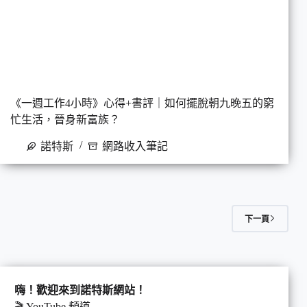
《一週工作4小時》心得+書評｜如何擺脫朝九晚五的窮
忙生活，晉身新富族？
諾特斯
網路收入筆記
下一頁
嗨！歡迎來到諾特斯網站！
🎬
YouTube 頻道