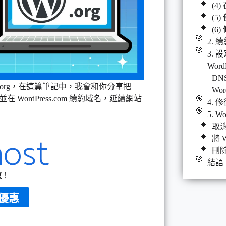
(4)
(5)
(6
2. 續
3. 
Word
DN
ress.org，在這篇筆記中，我會和你分享把
Wor
並在 WordPress.com 續約域名，延續網站
4.
5. 
取消
將 
刪除 
結語
效
！
折優惠