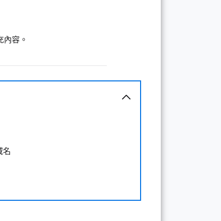
充內容。
 域名