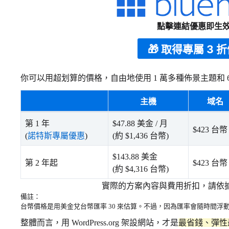
點擊連結優惠即生
🎁 取得專屬 3 
你可以用超划算的價格，自由地使用 1 萬多種佈景主題和 
主機
域名
第 1 年
$47.88 美金 / 月
$423 台幣
(
諾特斯專屬優惠
)
(約 $1,436 台幣)
$143.88 美金
第 2 年起
$423 台幣
(約 $4,316 台幣)
實際的方案內容與費用折扣，請依
備註：
台幣價格是用美金兌台幣匯率 30 來估算。不過，因為匯率會隨時間
整體而言，用 WordPress.org 架設網站，才是
最省錢、彈性