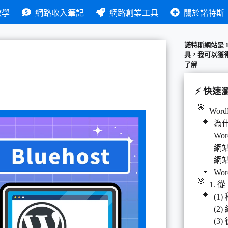
教學
網路收入筆記
網路創業工具
關於諾特斯
諾特斯網站是 
具，我可以獲
了解
⚡ 快速
Word
為什
Wor
網
網
Wo
1. 從
(1)
(2
(3)