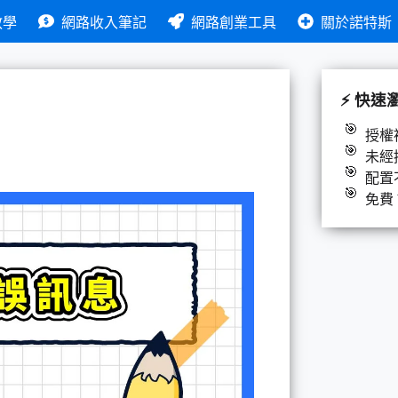
教學
網路收入筆記
網路創業工具
關於諾特斯
⚡ 快速
授權
未經
配置
免費 