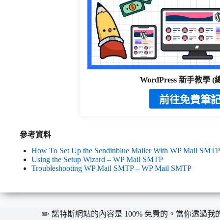
WordPress 新手教學 
前往免費筆
參考資料
How To Set Up the Sendinblue Mailer With WP Mail SMTP
Using the Setup Wizard – WP Mail SMTP
Troubleshooting WP Mail SMTP – WP Mail SMTP
✏️ 諾特斯網站的內容是 100% 免費的。當你