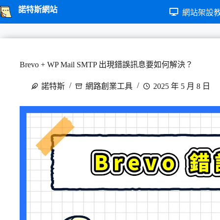
跳
諾特斯網站
網站架設
至
主
要
內
Brevo + WP Mail SMTP 出現錯誤訊息要如何解決？
容
諾特斯
網路創業工具
2025 年 5 月 8 日