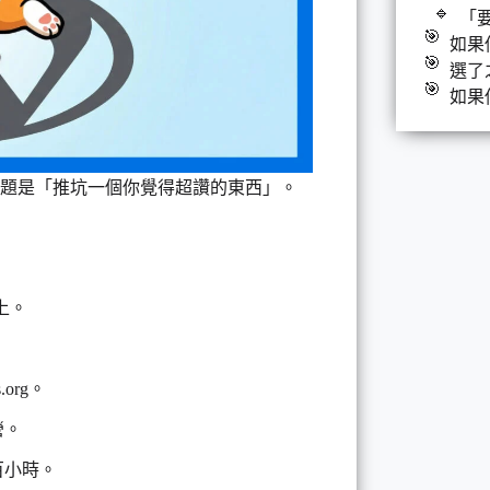
「
如果
選了
如果
 月主題是「推坑一個你覺得超讚的東西」。
。
機上。
.org。
營。
百小時。