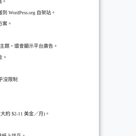
鳴。
dPess.org 自架站。
方案。
裝自訂主題，還會顯示平台廣告。
金。
能幾乎沒限制
大約 $2-11 美金／月)。
的，不是紙上談兵。