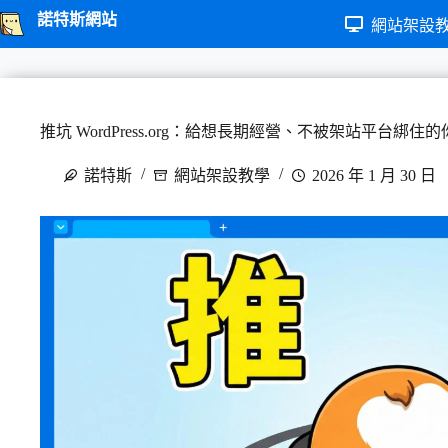
跳
諾特斯網站
網站架設
至
主
要
內
推坑 WordPress.org：給想長期經營、不被架站平台綁住的
容
諾特斯
網站架設教學
2026 年 1 月 30 日