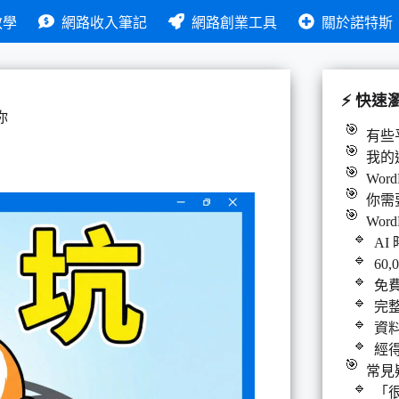
教學
網路收入筆記
網路創業工具
關於諾特斯
⚡ 快速
你
有些
我的選
Word
你需
Wor
AI
60
免
完整
資
經
常見
「