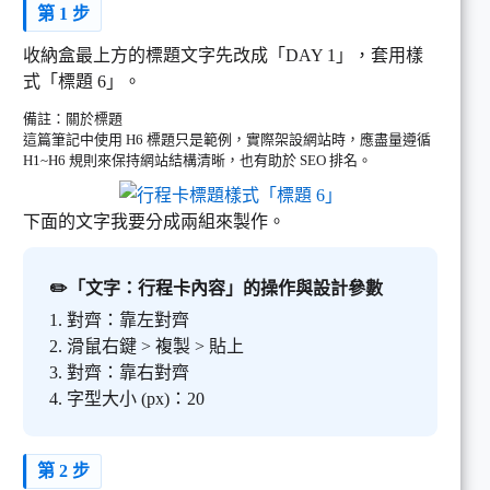
第 1 步
收納盒最上方的標題文字先改成「DAY 1」，套用樣
式「標題 6」。
備註：關於標題
這篇筆記中使用 H6 標題只是範例，實際架設網站時，應盡量遵循
H1~H6 規則來保持網站結構清晰，也有助於 SEO 排名。
下面的文字我要分成兩組來製作。
✏️「文字：行程卡內容」的操作與設計參數
1. 對齊：靠左對齊
2. 滑鼠右鍵 > 複製 > 貼上
3. 對齊：靠右對齊
4. 字型大小 (px)：20
第 2 步