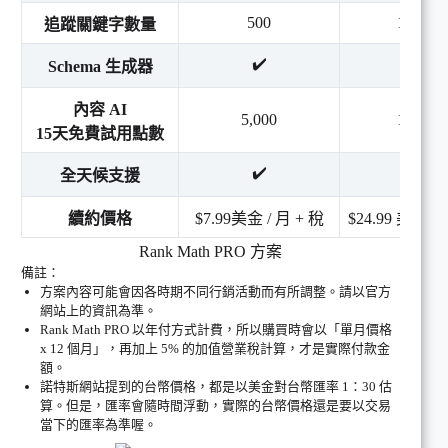
500
10,000
追蹤關鍵字數量
✔️
✔️
Schema 生成器
內容 AI
5,000
12,000
15天免費試用點數
✔️
✔️
全天候支援
續約價格
$7.99美金 / 月 + 稅
$24.99 美金 / 
Rank Math PRO 方案
備註：
方案內容可能會因各時期不同行銷活動而有所調整。請以官方
網站上的資訊為準。
Rank Math PRO 以年付方式計費，所以購買時會以「單月價格
x 12 個月」，再加上 5% 的加值營業稅計算，才是實際付款金
額。
諾特斯網站提到的台幣價格，都是以美金對台幣匯率 1：30 估
算。但是，匯率會隨時間浮動，實際的台幣價格還是要以交易
當下的匯率為準喔。