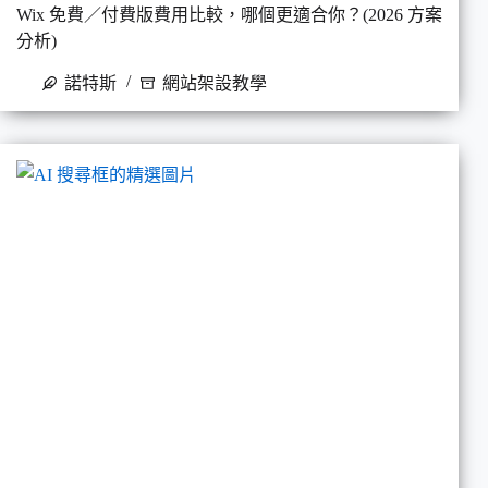
Wix 免費／付費版費用比較，哪個更適合你？(2026 方案
分析)
諾特斯
網站架設教學