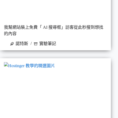
我幫網站裝上免費「 AI 搜尋框」訪客從此秒搜到想找
的內容
諾特斯
實驗筆記