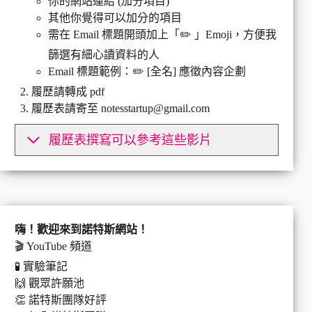
你的網站連結 (加分項目)
其他你覺得可以加分的項目
需在 Email 標題開頭加上「✏️ 」Emoji，方便我
篩選有細心讀資料的人
Email 標題範例：✏️ [全名] 應徵內容企劃
履歷請轉成 pdf
履歷表請寄至 notesstartup@gmail.com
履歷表撰寫可以參考這些影片
嗨！歡迎來到諾特斯網站！
🎬
YouTube 頻道
🧪
實驗筆記
🙌
觀眾許願池
👏
諾特斯團隊好評