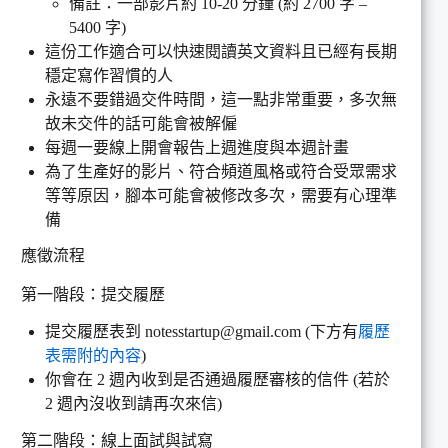
備註：一部影片約 10-20 分鐘 (約 2700 字 –
5400 字)
這份工作適合可以快速閱讀英文資料且已經有長期
穩定寫作習慣的人
永遠不要錯過交件時間，這一點非常重要，多次無
故未交件的話可能會被解僱
每週一要線上開會報告上週進度與本週計畫
為了生產好的影片、符合頻道風格或符合受眾需求
等等原因，腳本可能會被修改多次，需要有心理準
備
應徵流程
第一階段：提交履歷
提交履歷表到 notesstartup@gmail.com (下方有
履歷
表需附的內容
)
你會在 2 週內收到是否通過履歷審核的信件 (若於
2 週內沒收到請再次來信)
第二階段：線上面試與試寫