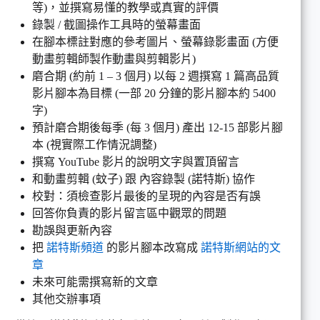
等)，並撰寫易懂的教學或真實的評價
錄製 / 截圖操作工具時的螢幕畫面
在腳本標註對應的參考圖片、螢幕錄影畫面 (方便
動畫剪輯師製作動畫與剪輯影片)
磨合期 (約前 1 – 3 個月) 以每 2 週撰寫 1 篇高品質
影片腳本為目標 (一部 20 分鐘的影片腳本約 5400
字)
預計磨合期後每季 (每 3 個月) 產出 12-15 部影片腳
本 (視實際工作情況調整)
撰寫 YouTube 影片的說明文字與置頂留言
和動畫剪輯 (蚊子) 跟 內容錄製 (諾特斯) 協作
校對：須檢查影片最後的呈現的內容是否有誤
回答你負責的影片留言區中觀眾的問題
勘誤與更新內容
把
諾特斯頻道
的影片腳本改寫成
諾特斯網站的文
章
未來可能需撰寫新的文章
其他交辦事項