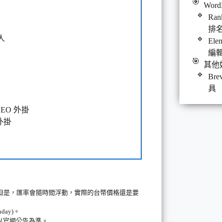
Word
Ran
排名
人
El
編
其他
Br
具
 SEO 外掛
器外掛
。但是，匯率會隨時間浮動，實際的台幣價格還是要
day)。
以官網公告為準。