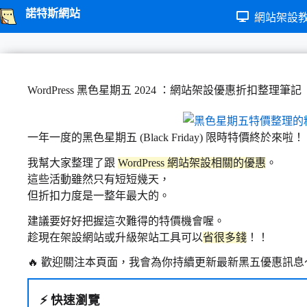
跳
諾特斯網站
網站架設
至
主
要
內
WordPress 黑色星期五 2024 ：網站架設優惠折扣整理筆記
容
一年一度的黑色星期五 (Black Friday) 限時特價終於來啦！
我幫大家整理了跟
WordPress 網站架設相關的優惠
。
這些活動雖然只有短短幾天，
但折扣力度是一整年最大的。
建議要好好把握這次難得的特價機會喔。
趁現在架設網站或升級架站工具可以
省很多錢
！！
🔥 歡迎關注本頁面，我會為你持續更新最新黑五優惠訊息
⚡
快速瀏覽