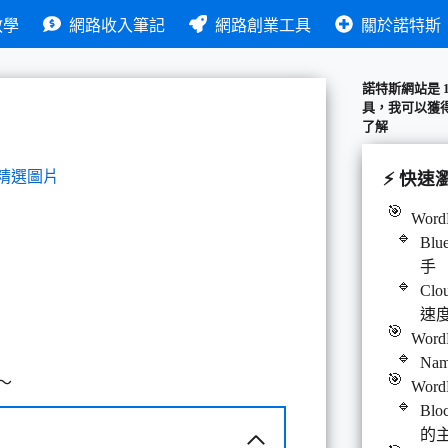
教學
網路收入筆記
網路創業工具
關於諾特斯
諾特斯網站是 
具，我可以獲
了解
⚡ 快速
Word
Bl
手
Cl
速
Word
Na
～
Word
Bl
的