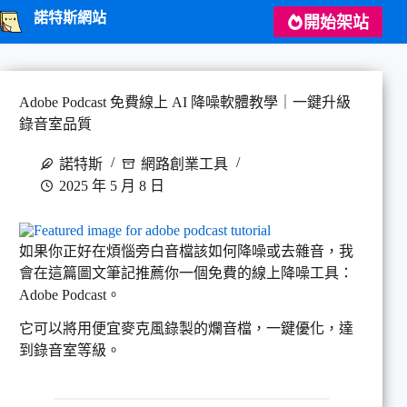
跳
諾特斯網站
開始架站
至
主
要
內
Adobe Podcast 免費線上 AI 降噪軟體教學｜一鍵升級
容
錄音室品質
諾特斯
網路創業工具
2025 年 5 月 8 日
如果你正好在煩惱旁白音檔該如何降噪或去雜音，我
會在這篇圖文筆記推薦你一個免費的線上降噪工具：
Adobe Podcast。
它可以將用便宜麥克風錄製的爛音檔，一鍵優化，達
到錄音室等級。