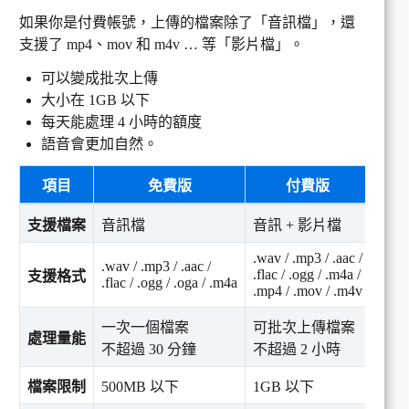
如果你是付費帳號，上傳的檔案除了「音訊檔」，還
支援了 mp4、mov 和 m4v … 等「影片檔」。
可以變成批次上傳
大小在 1GB 以下
每天能處理 4 小時的額度
語音會更加自然。
項目
免費版
付費版
支援檔案
音訊檔
音訊 + 影片檔
.wav / .mp3 / .aac /
.wav / .mp3 / .aac /
.flac / .ogg / .m4a /
支援格式
.flac / .ogg / .oga / .m4a
.mp4 / .mov / .m4v
一次一個檔案
可批次上傳檔案
處理量能
不超過 30 分鐘
不超過 2 小時
檔案限制
500MB 以下
1GB 以下